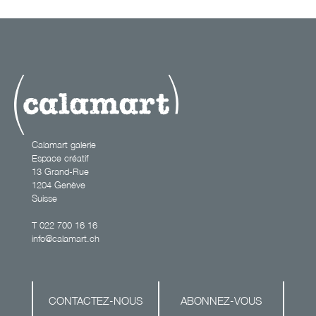
arme de non
destruction
massive
Calamart galerie
Espace créatif
13 Grand-Rue
1204 Genève
Suisse
T
022 700 16 16
info@calamart.ch
CONTACTEZ-NOUS
ABONNEZ-VOUS