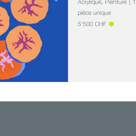
Acrylique
,
Peinture
1
pièce unique
5'500 CHF