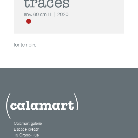
traces
env. 60 cm H
2020
fonte noire
car tu traces
Calamart galerie
Espace créatif
13 Grand-Rue