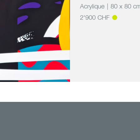
Acrylique
80 x 80 c
2'900 CHF
009