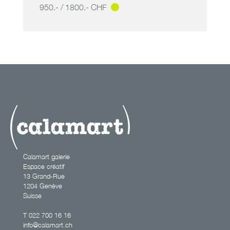
950.- / 1800.- CHF
perles hydriques
Calamart galerie
Espace créatif
13 Grand-Rue
1204 Genève
Suisse
T
022 700 16 16
info@calamart.ch