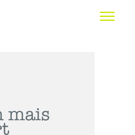
n mais
rt