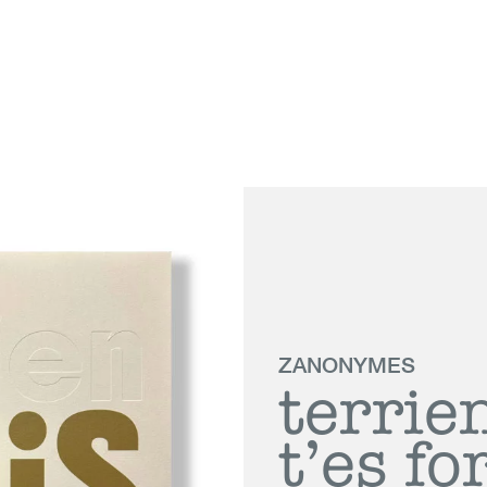
 Genève
ZANONYMES
terrie
t’es fo