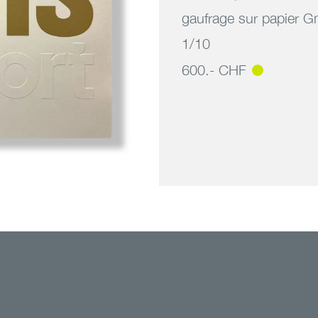
gaufrage sur papier 
1/10
600.- CHF
s t’es fort