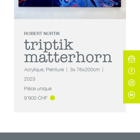
ROBERT NORTIK
triptik
matterhorn
Acrylique
,
Peinture
3x 76x200cm
2023
Pièce unique
9'900 CHF
triptik