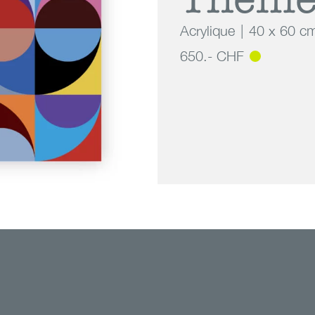
Acrylique
40 x 60 c
650.- CHF
 on a Theme No.