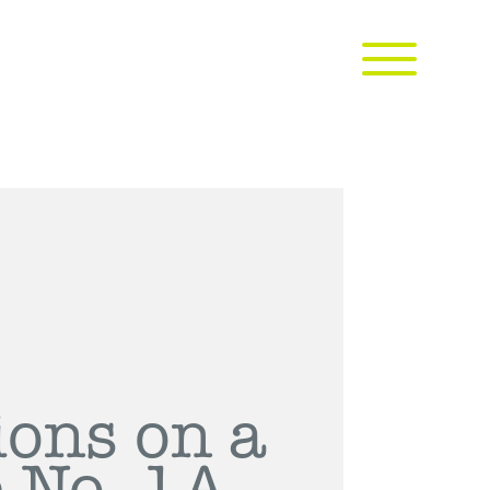
ions on a
 No. 1A