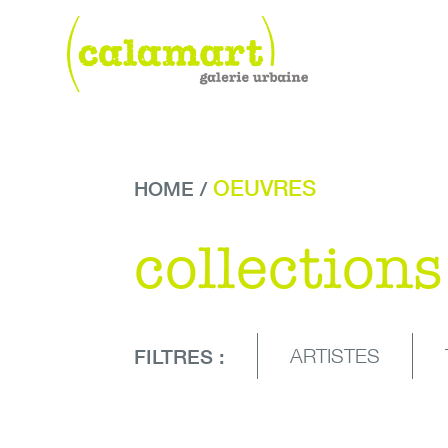
Skip
to
content
Calamart galerie urbaine | art urbain et contemporain à
art urbain et contemporain à Genève
OEUVRES
HOME
/
collections
FILTRES :
ARTISTES