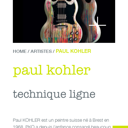
PAUL KOHLER
HOME
/
ARTISTES
/
paul kohler
technique ligne
paul kohler
Paul KOHLER est un peintre suisse né à Brest en
1968. PKO a depuis l’enfance consacré beaucoup