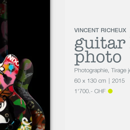
VINCENT RICHEUX
guitar
photo
Photographie
,
Tirage 
60 x 130 cm
2015
1'700.- CHF