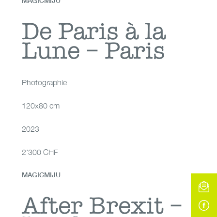
MAGICMIJU
De Paris à la Lune –
De Paris à la
Lune – Paris
Paris
Photographie
120x80 cm
2023
2'300 CHF
MAGICMIJU
After Brexit –
After Brexit –