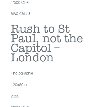
1'500 CHF
MAGICMIJU
Rush to St Paul, not
Rush to St
Paul, not the
the Capitol – London
Capitol –
London
Photographie
120x80 cm
2023