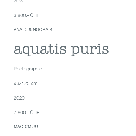
2022
3'800.- CHF
ANA D. & NOORA K.
aquatis puris
aquatis puris
Photographie
93x123 cm
2020
7'600.- CHF
MAGICMIJU