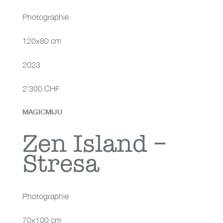
Photographie
120x80 cm
2023
2'300 CHF
MAGICMIJU
Zen Island – Stresa
Zen Island –
Stresa
Photographie
70x100 cm