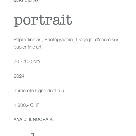
MAGICMIJU
portrait
portrait
Papier fine art
,
Photographie
,
Tirage jet d'encre sur
papier fine art
70 x 100 cm
2024
numéroté signé de 1 à 5
1'800.- CHF
ANA D. & NOORA K.
polymer dreams