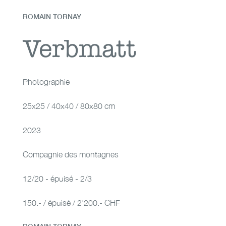
ROMAIN TORNAY
Verbmatt
Verbmatt
Photographie
25x25 / 40x40 / 80x80 cm
2023
Compagnie des montagnes
12/20 - épuisé - 2/3
150.- / épuisé / 2'200.- CHF