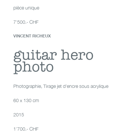
pièce unique
7'500.- CHF
VINCENT RICHEUX
guitar hero photo
guitar hero
photo
Photographie
,
Tirage jet d'encre sous acrylique
60 x 130 cm
2015
1'700.- CHF