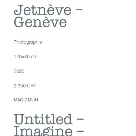
Jetnève – Genève
Jetnève –
Genève
Photographie
120x80 cm
2023
2'300 CHF
MAGICMIJU
Untitled – Imagine –
Untitled –
Imagine –
Dubai