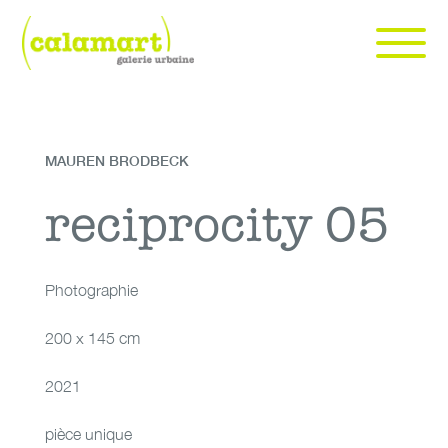
Skip
to
content
Calamart galerie urbaine | art urbain et contemporain à Genève
art urbain et contemporain à Genève
MAUREN BRODBECK
Photographie
reciprocity 05
reciprocity 05
Photographie
200 x 145 cm
2021
pièce unique