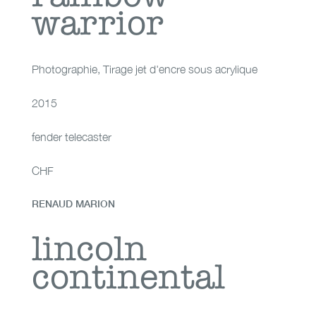
warrior
Photographie
,
Tirage jet d'encre sous acrylique
2015
fender telecaster
CHF
RENAUD MARION
lincoln continental
lincoln
continental