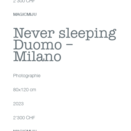
2'300 CHF
MAGICMIJU
Never sleeping
Never sleeping
Duomo –
Duomo – Milano
Milano
Photographie
80x120 cm
2023
2'300 CHF