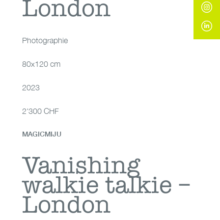
London
London
Photographie
80x120 cm
2023
2'300 CHF
MAGICMIJU
Vanishing walkie
Vanishing
walkie talkie –
talkie – London
London