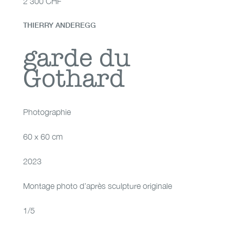
2'300 CHF
THIERRY ANDEREGG
garde du Gothard
garde du
Gothard
Photographie
60 x 60 cm
2023
Montage photo d’après sculpture originale
1/5