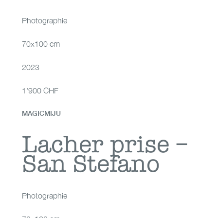
Photographie
70x100 cm
2023
1'900 CHF
MAGICMIJU
Lacher prise – San
Lacher prise –
San Stefano
Stefano
Photographie