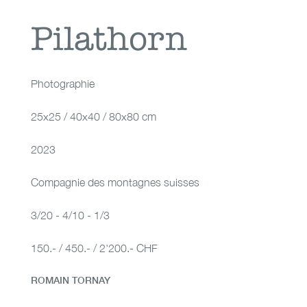
Pilathorn
Pilathorn
Photographie
25x25 / 40x40 / 80x80 cm
2023
Compagnie des montagnes suisses
3/20 - 4/10 - 1/3
150.- / 450.- / 2'200.- CHF
ROMAIN TORNAY