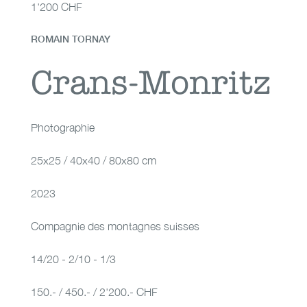
1'200 CHF
ROMAIN TORNAY
Crans-Monritz
Crans-Monritz
Photographie
25x25 / 40x40 / 80x80 cm
2023
Compagnie des montagnes suisses
14/20 - 2/10 - 1/3
150.- / 450.- / 2'200.- CHF