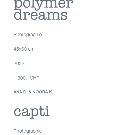
polymer
dreams
Photographie
45x63 cm
2022
1'800.- CHF
ANA D. & NOORA K.
capti
capti
Photographie