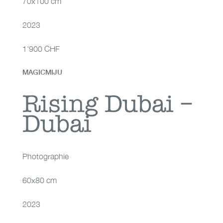
70x100 cm
2023
1'900 CHF
MAGICMIJU
Rising Dubai – Dubai
Rising Dubai –
Dubai
Photographie
60x80 cm
2023