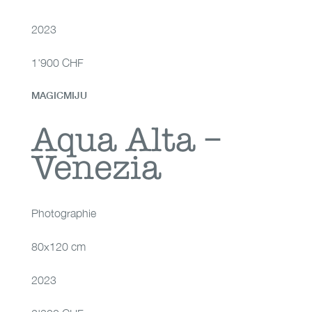
2023
1'900 CHF
MAGICMIJU
Aqua Alta – Venezia
Aqua Alta –
Venezia
Photographie
80x120 cm
2023