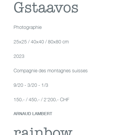
Gstaavos
Gstaavos
Photographie
25x25 / 40x40 / 80x80 cm
2023
Compagnie des montagnes suisses
9/20 - 3/20 - 1/3
150.- / 450.- / 2'200.- CHF
ARNAUD LAMBERT
rainbow warrior
rainbow