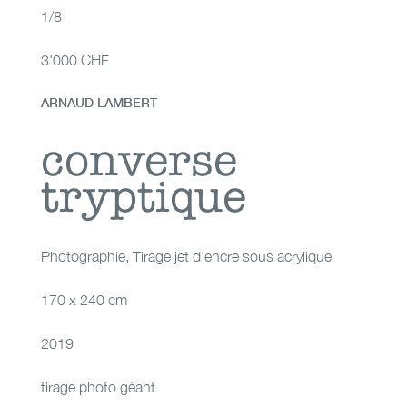
1/8
3'000 CHF
ARNAUD LAMBERT
converse tryptique
converse
tryptique
Photographie
,
Tirage jet d'encre sous acrylique
170 x 240 cm
2019
tirage photo géant