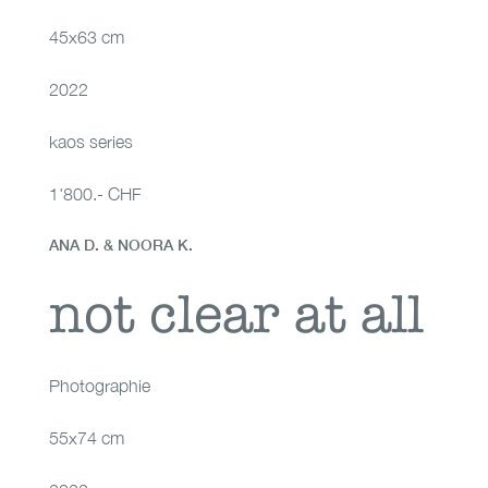
45x63 cm
2022
kaos series
1'800.- CHF
ANA D. & NOORA K.
not clear at all
not clear at all
Photographie
55x74 cm