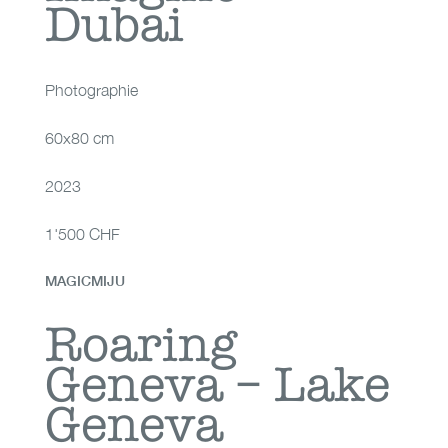
Dubai
Photographie
60x80 cm
2023
1'500 CHF
MAGICMIJU
Roaring Geneva –
Roaring
Geneva – Lake
Lake Geneva
Geneva