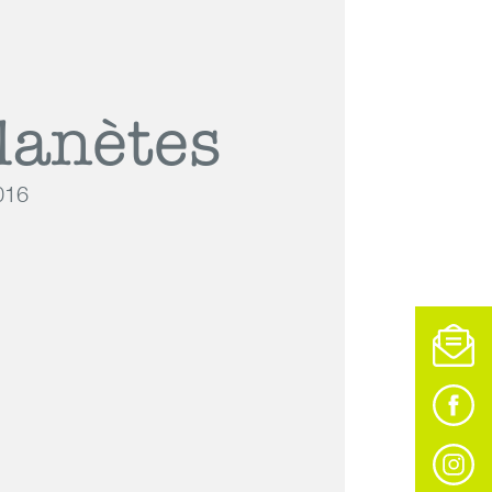
planètes
016