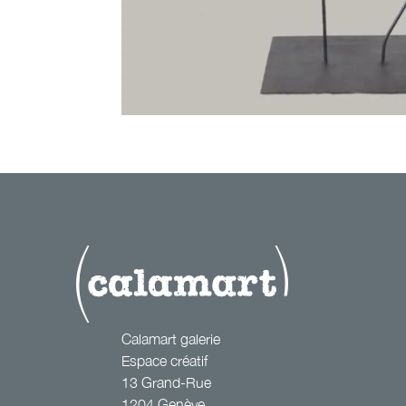
les 3 planè
Calamart galerie
Espace créatif
13 Grand-Rue
1204 Genève