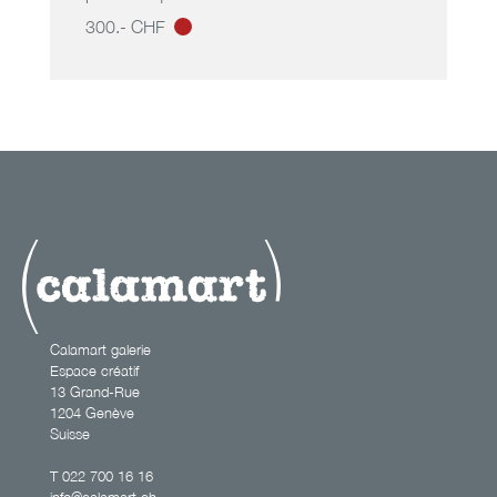
300.- CHF
les femmes
disparaissent_1
0
Calamart galerie
Espace créatif
13 Grand-Rue
1204 Genève
Suisse
T
022 700 16 16