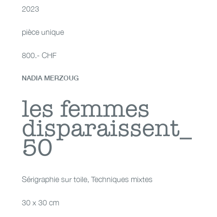
2023
pièce unique
800.- CHF
NADIA MERZOUG
les femmes
les femmes
disparaissent_
disparaissent_50
50
Sérigraphie sur toile
,
Techniques mixtes
30 x 30 cm