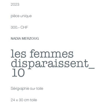
2023
pièce unique
300.- CHF
NADIA MERZOUG
les femmes
les femmes
disparaissent_
disparaissent_10
10
Sérigraphie sur toile
24 x 30 cm toile