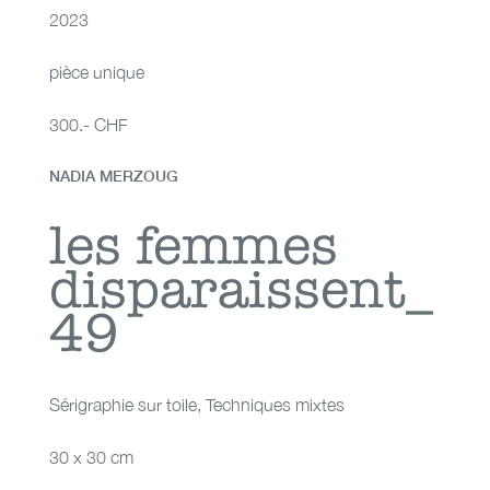
2023
pièce unique
300.- CHF
NADIA MERZOUG
les femmes
les femmes
disparaissent_
disparaissent_49
49
Sérigraphie sur toile
,
Techniques mixtes
30 x 30 cm