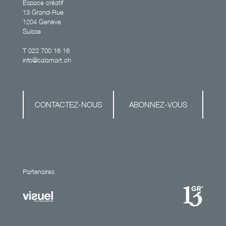
Espace créatif
13 Grand-Rue
1204 Genève
Suisse
T
022 700 16 16
info@calamart.ch
CONTACTEZ-NOUS
ABONNEZ-VOUS
Partenaires
Site
développé