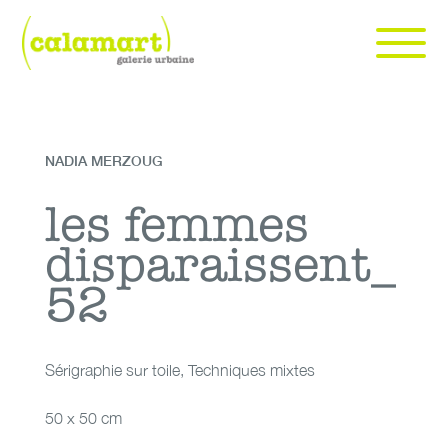
Skip
to
content
Calamart galerie urbaine | art urbain et contemporain à Genève
art urbain et contemporain à Genève
NADIA MERZOUG
Sérigraphie sur
les femmes
les femmes
toile
disparaissent_
disparaissent_52
52
Sérigraphie sur toile
,
Techniques mixtes
50 x 50 cm