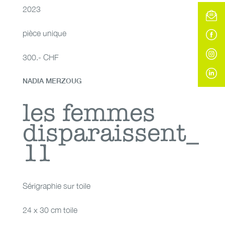
2023
pièce unique
300.- CHF
NADIA MERZOUG
les femmes
les femmes
disparaissent_
disparaissent_11
11
Sérigraphie sur toile
24 x 30 cm toile