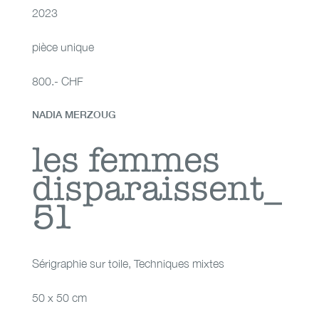
2023
pièce unique
800.- CHF
NADIA MERZOUG
les femmes
les femmes
disparaissent_
disparaissent_51
51
Sérigraphie sur toile
,
Techniques mixtes
50 x 50 cm