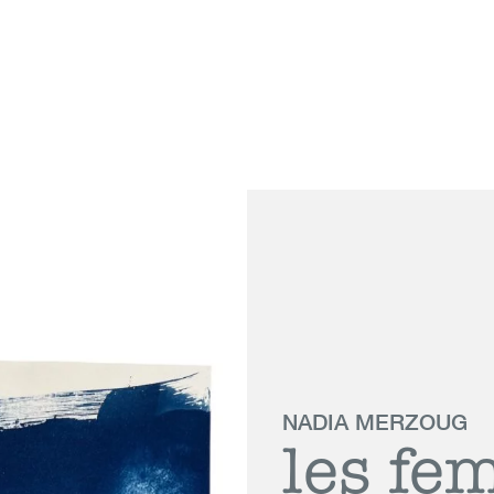
 Genève
NADIA MERZOUG
les f