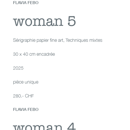
FLAVIA FEBO
woman 5
woman 5
Sérigraphie papier fine art
,
Techniques mixtes
30 x 40 cm encadrée
2025
pièce unique
280.- CHF
FLAVIA FEBO
woman 4
woman 4