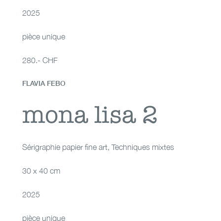
2025
pièce unique
280.- CHF
FLAVIA FEBO
mona lisa 2
mona lisa 2
Sérigraphie papier fine art
,
Techniques mixtes
30 x 40 cm
2025
pièce unique