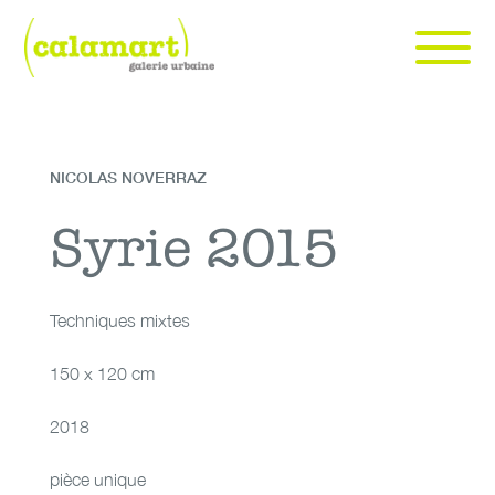
Skip
to
content
Calamart galerie urbaine | art urbain et contemporain à Genève
art urbain et contemporain à Genève
NICOLAS NOVERRAZ
Techniques
Syrie 2015
Syrie 2015
mixtes
Techniques mixtes
150 x 120 cm
2018
pièce unique