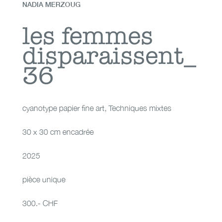
NADIA MERZOUG
les femmes
les femmes
disparaissent_
disparaissent_36
36
cyanotype papier fine art
,
Techniques mixtes
30 x 30 cm encadrée
2025
pièce unique
300.- CHF