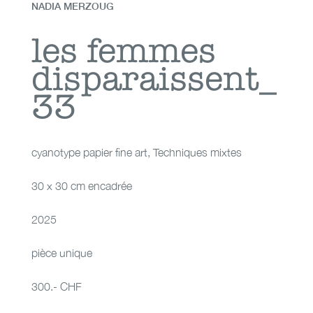
NADIA MERZOUG
les femmes
les femmes
disparaissent_
disparaissent_33
33
cyanotype papier fine art
,
Techniques mixtes
30 x 30 cm encadrée
2025
pièce unique
300.- CHF