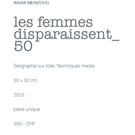
NADIA MERZOUG
les femmes
les femmes
disparaissent_
disparaissent_50
50
Sérigraphie sur toile
,
Techniques mixtes
30 x 30 cm
2023
pièce unique
300.- CHF