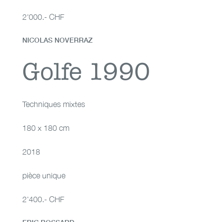
2'000.- CHF
NICOLAS NOVERRAZ
Golfe 1990
Golfe 1990
Techniques mixtes
180 x 180 cm
2018
pièce unique
2'400.- CHF