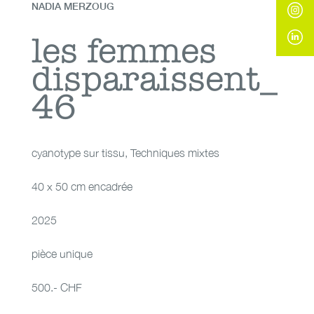
NADIA MERZOUG
les femmes
les femmes
disparaissent_
disparaissent_46
46
cyanotype sur tissu
,
Techniques mixtes
40 x 50 cm encadrée
2025
pièce unique
500.- CHF