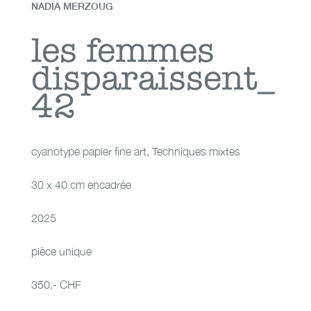
NADIA MERZOUG
les femmes
les femmes
disparaissent_
disparaissent_42
42
cyanotype papier fine art
,
Techniques mixtes
30 x 40 cm encadrée
2025
pièce unique
350.- CHF