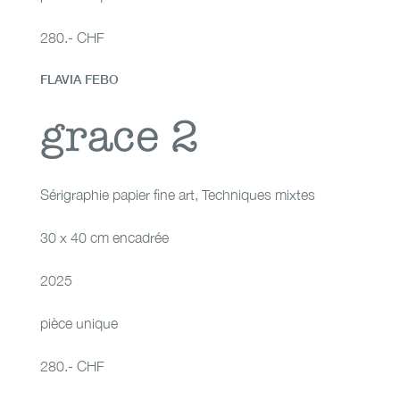
280.- CHF
FLAVIA FEBO
grace 2
grace 2
Sérigraphie papier fine art
,
Techniques mixtes
30 x 40 cm encadrée
2025
pièce unique
280.- CHF