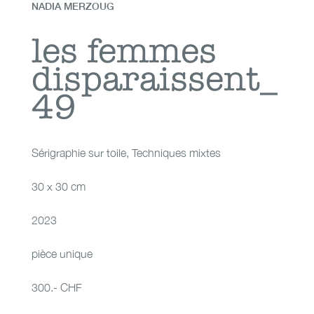
NADIA MERZOUG
les femmes
les femmes
disparaissent_
disparaissent_49
49
Sérigraphie sur toile
,
Techniques mixtes
30 x 30 cm
2023
pièce unique
300.- CHF