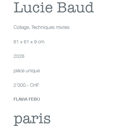
Lucie Baud
Lucie Baud
Collage
,
Techniques mixtes
61 x 61 x 9 cm
2026
pièce unique
2'000.- CHF
FLAVIA FEBO
paris
paris