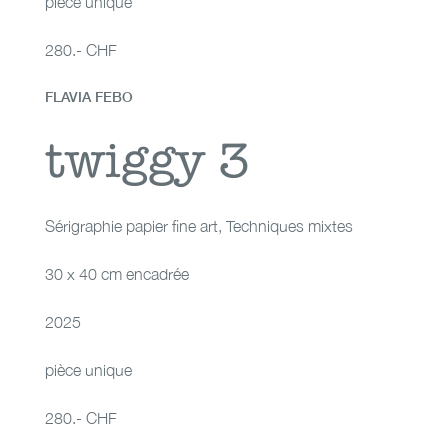
pièce unique
280.- CHF
FLAVIA FEBO
twiggy 3
twiggy 3
Sérigraphie papier fine art
,
Techniques mixtes
30 x 40 cm encadrée
2025
pièce unique
280.- CHF