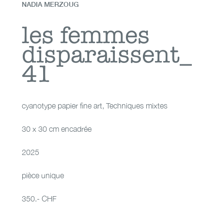
NADIA MERZOUG
les femmes
les femmes
disparaissent_
disparaissent_41
41
cyanotype papier fine art
,
Techniques mixtes
30 x 30 cm encadrée
2025
pièce unique
350.- CHF