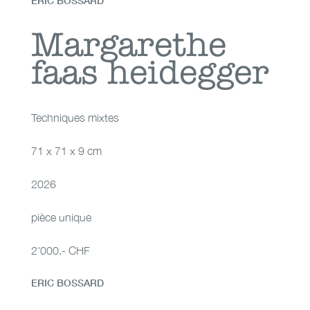
ERIC BOSSARD
Margarethe faas
Margarethe
faas heidegger
heidegger
Techniques mixtes
71 x 71 x 9 cm
2026
pièce unique
2'000.- CHF
ERIC BOSSARD