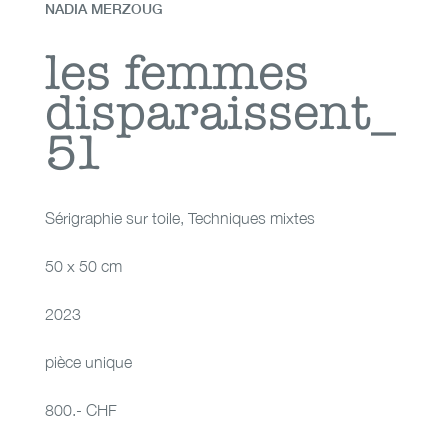
NADIA MERZOUG
les femmes
les femmes
disparaissent_
disparaissent_51
51
Sérigraphie sur toile
,
Techniques mixtes
50 x 50 cm
2023
pièce unique
800.- CHF