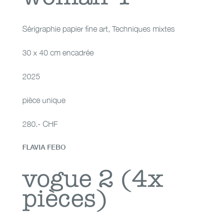
Sérigraphie papier fine art
,
Techniques mixtes
30 x 40 cm encadrée
2025
pièce unique
280.- CHF
FLAVIA FEBO
vogue 2 (4x pièces)
vogue 2 (4x
pièces)