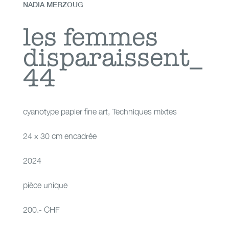
NADIA MERZOUG
les femmes
les femmes
disparaissent_
disparaissent_44
44
cyanotype papier fine art
,
Techniques mixtes
24 x 30 cm encadrée
2024
pièce unique
200.- CHF