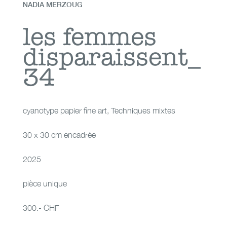
NADIA MERZOUG
les femmes
les femmes
disparaissent_
disparaissent_34
34
cyanotype papier fine art
,
Techniques mixtes
30 x 30 cm encadrée
2025
pièce unique
300.- CHF