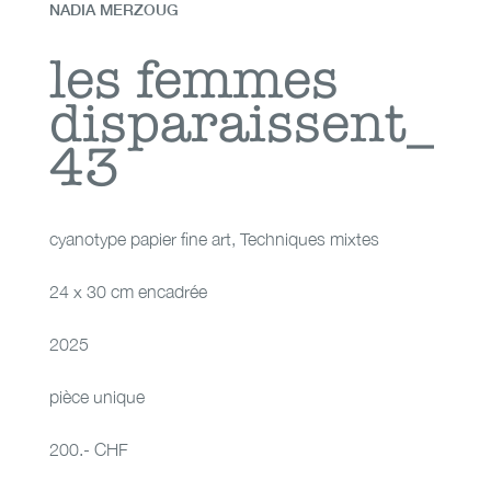
NADIA MERZOUG
les femmes
les femmes
disparaissent_
disparaissent_43
43
cyanotype papier fine art
,
Techniques mixtes
24 x 30 cm encadrée
2025
pièce unique
200.- CHF