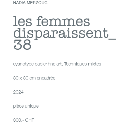
NADIA MERZOUG
les femmes
les femmes
disparaissent_
disparaissent_38
38
cyanotype papier fine art
,
Techniques mixtes
30 x 30 cm encadrée
2024
pièce unique
300.- CHF