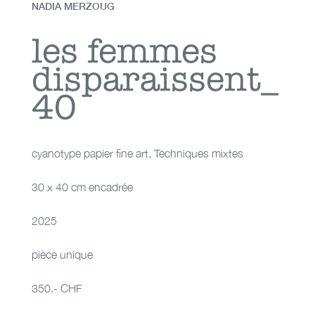
NADIA MERZOUG
les femmes
les femmes
disparaissent_
disparaissent_40
40
cyanotype papier fine art
,
Techniques mixtes
30 x 40 cm encadrée
2025
pièce unique
350.- CHF