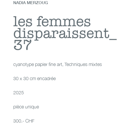
NADIA MERZOUG
les femmes
les femmes
disparaissent_
disparaissent_37
37
cyanotype papier fine art
,
Techniques mixtes
30 x 30 cm encadrée
2025
pièce unique
300.- CHF