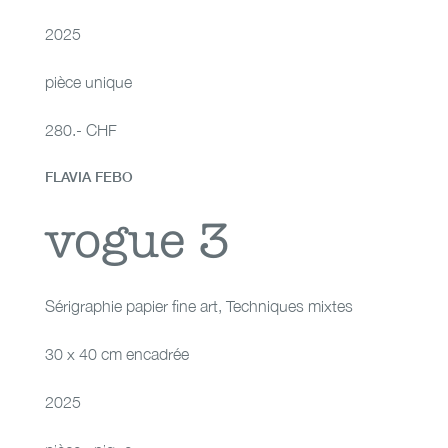
2025
pièce unique
280.- CHF
FLAVIA FEBO
vogue 3
vogue 3
Sérigraphie papier fine art
,
Techniques mixtes
30 x 40 cm encadrée
2025