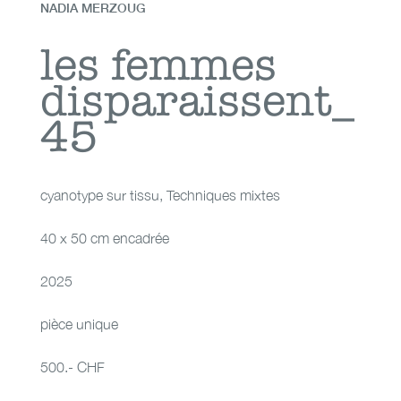
NADIA MERZOUG
les femmes
les femmes
disparaissent_
disparaissent_45
45
cyanotype sur tissu
,
Techniques mixtes
40 x 50 cm encadrée
2025
pièce unique
500.- CHF