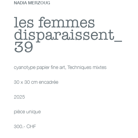
NADIA MERZOUG
les femmes
les femmes
disparaissent_
disparaissent_39
39
cyanotype papier fine art
,
Techniques mixtes
30 x 30 cm encadrée
2025
pièce unique
300.- CHF