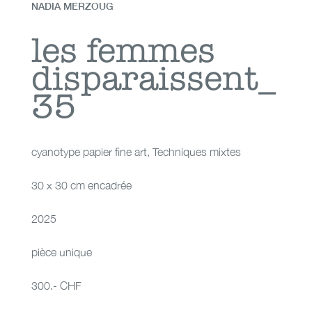
NADIA MERZOUG
les femmes
les femmes
disparaissent_
disparaissent_35
35
cyanotype papier fine art
,
Techniques mixtes
30 x 30 cm encadrée
2025
pièce unique
300.- CHF