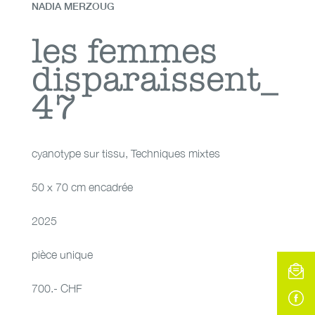
NADIA MERZOUG
les femmes
les femmes
disparaissent_
disparaissent_47
47
cyanotype sur tissu
,
Techniques mixtes
50 x 70 cm encadrée
2025
pièce unique
700.- CHF