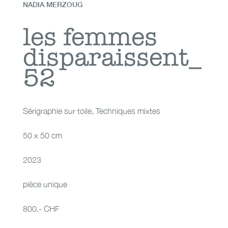
NADIA MERZOUG
les femmes
les femmes
disparaissent_
disparaissent_52
52
Sérigraphie sur toile
,
Techniques mixtes
50 x 50 cm
2023
pièce unique
800.- CHF