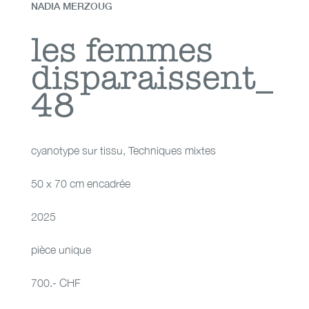
NADIA MERZOUG
les femmes
les femmes
disparaissent_
disparaissent_48
48
cyanotype sur tissu
,
Techniques mixtes
50 x 70 cm encadrée
2025
pièce unique
700.- CHF