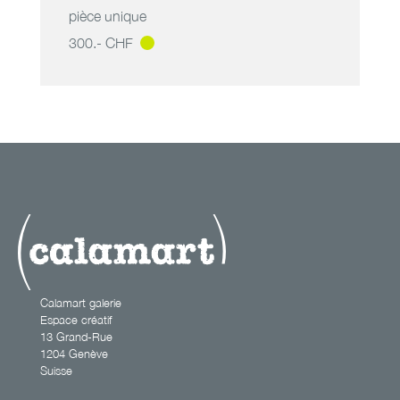
pièce unique
300.- CHF
les femmes
disparaissent_3
8
Calamart galerie
Espace créatif
13 Grand-Rue
1204 Genève
Suisse