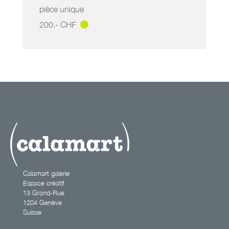
pièce unique
200.- CHF
les femmes
disparaissent_4
4
Calamart galerie
Espace créatif
13 Grand-Rue
1204 Genève
Suisse