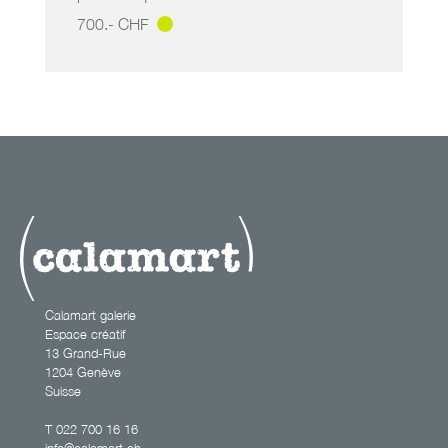
700.- CHF
les femmes
disparaissent_4
8
Calamart galerie
Espace créatif
13 Grand-Rue
1204 Genève
Suisse
T
022 700 16 16