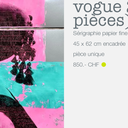
vogue 
pièces
Sérigraphie papier fine
45 x 62 cm encadrée
pièce unique
850.- CHF