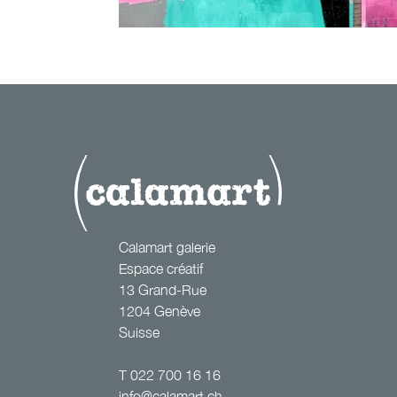
vogue 2 (4
Calamart galerie
Espace créatif
13 Grand-Rue
1204 Genève
Suisse
T
022 700 16 16
info@calamart.ch