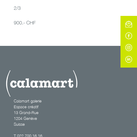
2/3
900.- CHF
Calamart galerie
Espace créatif
13 Grand-Rue
1204 Genève
Suisse
T
022 700 16 16