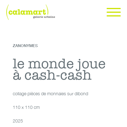
Skip
to
content
Calamart galerie urbaine | art urbain et contemporain à Genève
art urbain et contemporain à Genève
ZANONYMES
collage pièces de
le monde joue à
le monde joue
monnaies sur
à cash-cash
cash-cash
dibond
collage pièces de monnaies sur dibond
110 x 110 cm
2025