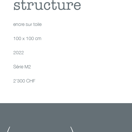
structure
structure
encre sur toile
100 x 100 cm
2022
Série M2
2'300 CHF