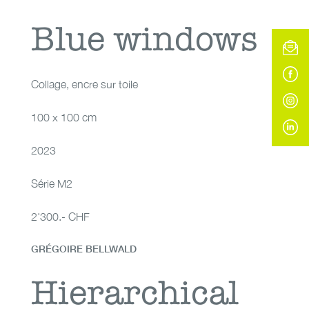
Blue windows
Blue windows
Collage
,
encre sur toile
100 x 100 cm
2023
Série M2
2'300.- CHF
GRÉGOIRE BELLWALD
Hierarchical
Hierarchical