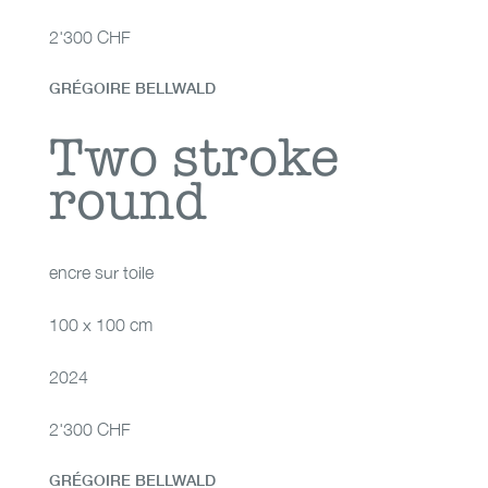
2'300 CHF
GRÉGOIRE BELLWALD
Two stroke round
Two stroke
round
encre sur toile
100 x 100 cm
2024
2'300 CHF
GRÉGOIRE BELLWALD