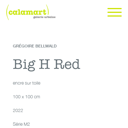
Skip
to
content
Calamart galerie urbaine | art urbain et contemporain à Genève
art urbain et contemporain à Genève
GRÉGOIRE BELLWALD
encre sur toile
Big H Red
Big H Red
encre sur toile
100 x 100 cm
2022
Série M2