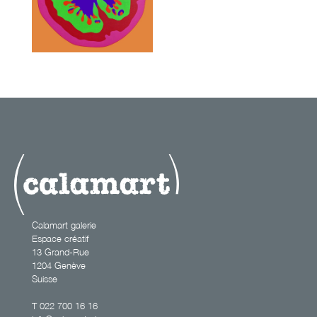
Calamart galerie
Espace créatif
13 Grand-Rue
1204 Genève
Suisse
T
022 700 16 16