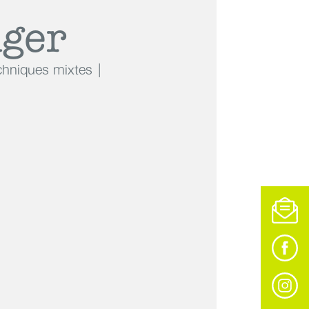
nger
chniques mixtes