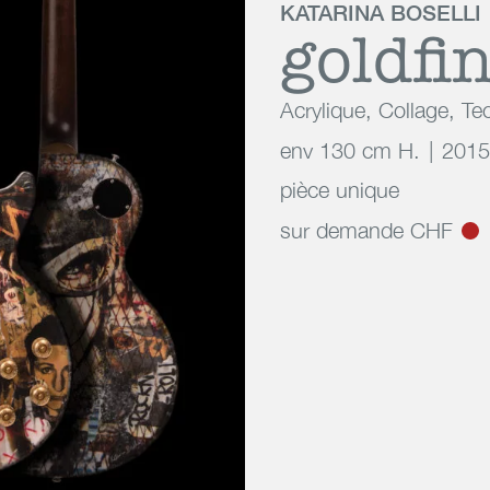
KATARINA BOSELLI
goldfi
Acrylique
,
Collage
,
Te
env 130 cm H.
2015
pièce unique
sur demande CHF