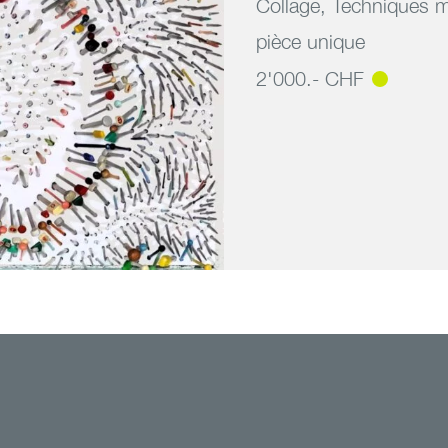
Collage
,
Techniques m
pièce unique
2'000.- CHF
d